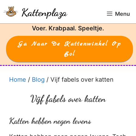
Ga
Kattenplaza
naar
Menu
de
Voer. Krabpaal. Speeltje.
inhoud
Ga Naar De Kattenwinkel Op
Bol
Home
/
Blog
/
Vijf fabels over katten
Vijf fabels over katten
Katten hebben negen levens