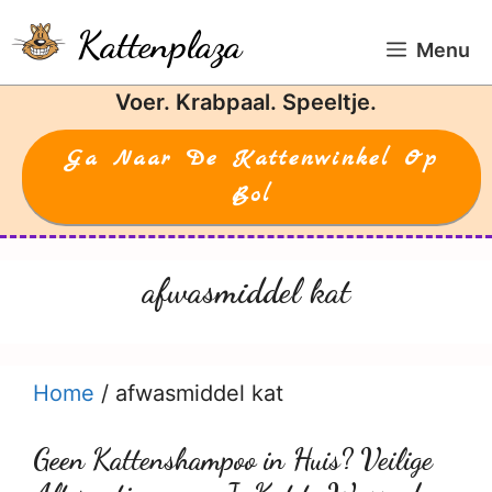
Ga
Kattenplaza
naar
Menu
de
Voer. Krabpaal. Speeltje.
inhoud
Ga Naar De Kattenwinkel Op
Bol
afwasmiddel kat
Home
/
afwasmiddel kat
Geen Kattenshampoo in Huis? Veilige