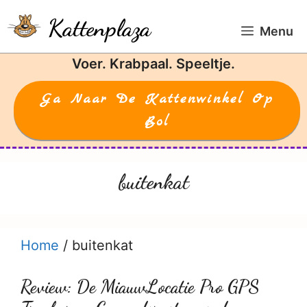
Ga
Kattenplaza
naar
Menu
de
Voer. Krabpaal. Speeltje.
inhoud
Ga Naar De Kattenwinkel Op
Bol
buitenkat
Home
/
buitenkat
Review: De MiauwLocatie Pro GPS