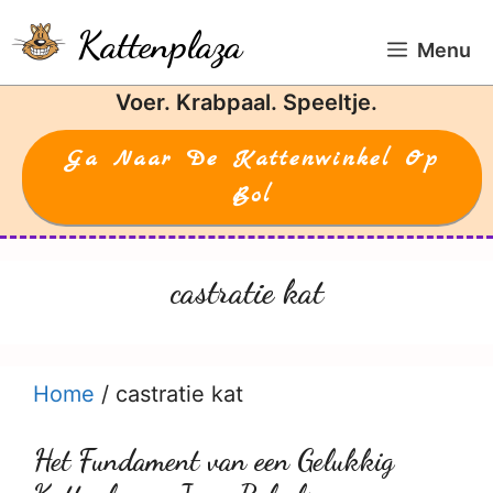
Ga
Kattenplaza
naar
Menu
de
Voer. Krabpaal. Speeltje.
inhoud
Ga Naar De Kattenwinkel Op
Bol
castratie kat
Home
/
castratie kat
Het Fundament van een Gelukkig