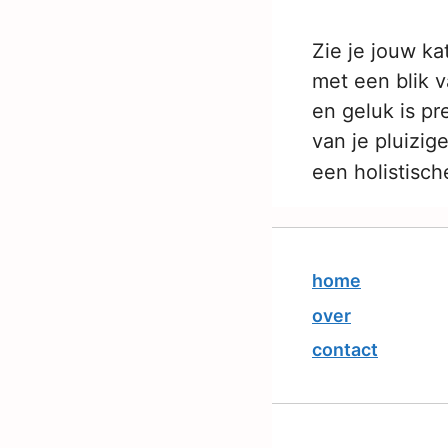
Zie je jouw ka
met een blik 
en geluk is pr
van je pluizig
een holistisc
home
over
contact