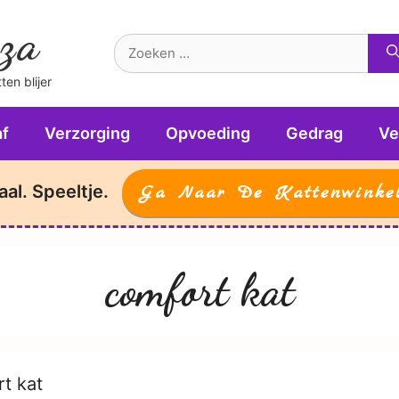
za
Zoek
naar:
en blijer
f
Verzorging
Opvoeding
Gedrag
Ve
aal. Speeltje.
Ga Naar De Kattenwinke
comfort kat
t kat