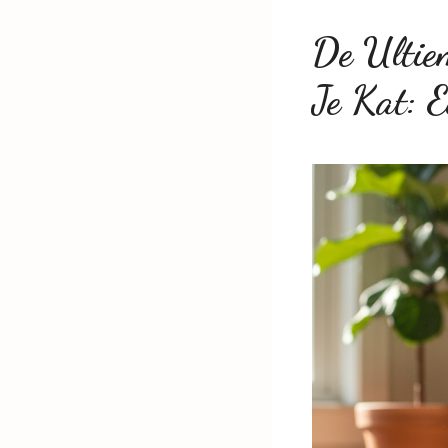
De Ultie
Je Kat: 