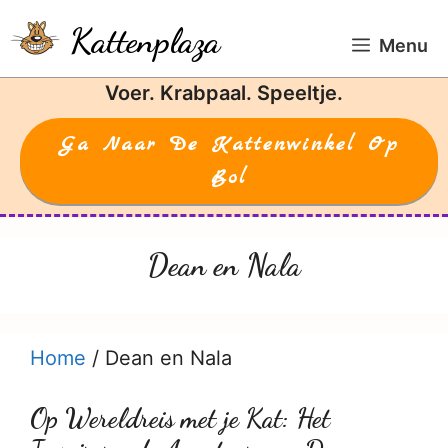
Ga
Kattenplaza
naar
Menu
de
Voer. Krabpaal. Speeltje.
inhoud
Ga Naar De Kattenwinkel Op
Bol
Dean en Nala
Home
/
Dean en Nala
Op Wereldreis met je Kat: Het