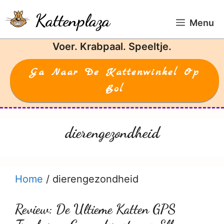
Ga
Kattenplaza
naar
Menu
de
Voer. Krabpaal. Speeltje.
inhoud
Ga Naar De Kattenwinkel Op
Bol
dierengezondheid
Home
/
dierengezondheid
Review: De Ultieme Katten GPS