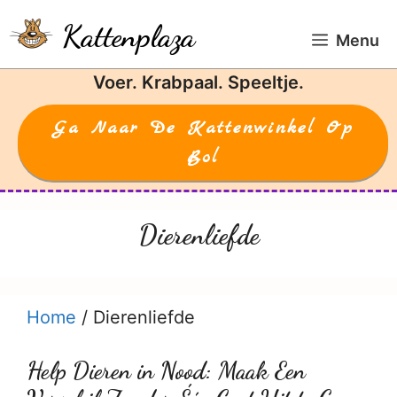
Ga
Kattenplaza
naar
Menu
de
Voer. Krabpaal. Speeltje.
inhoud
Ga Naar De Kattenwinkel Op
Bol
Dierenliefde
Home
/
Dierenliefde
Help Dieren in Nood: Maak Een