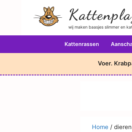
Ga
Kattenpla
naar
de
wij maken baasjes slimmer en katt
inhoud
Kattenrassen
Aanscha
Voer. Krabp
Home
/
dieren