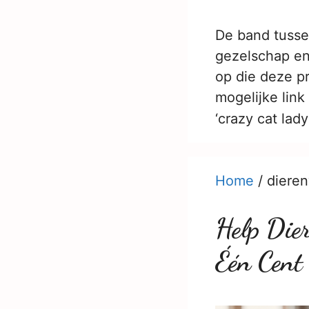
De band tusse
gezelschap en 
op die deze pr
mogelijke link
‘crazy cat lad
Home
/
dieren
Help Die
Één Cent