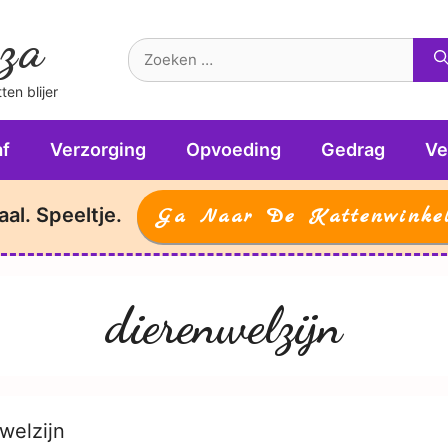
za
Zoek
naar:
en blijer
f
Verzorging
Opvoeding
Gedrag
Ve
aal. Speeltje.
Ga Naar De Kattenwinke
dierenwelzijn
welzijn