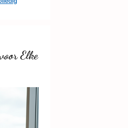
lledig
voor Elke