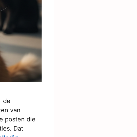
r de
ten van
te posten die
ies. Dat