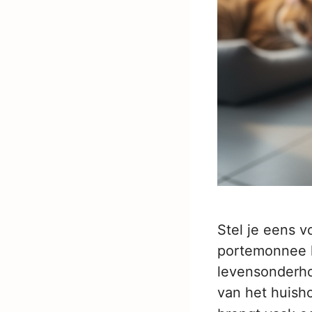
Stel je eens v
portemonnee la
levensonderhou
van het huish