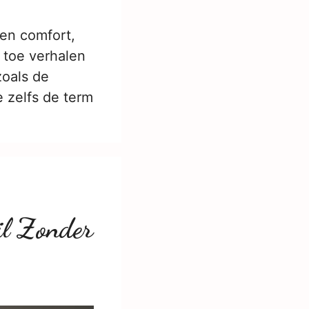
den comfort,
 toe verhalen
zoals de
e zelfs de term
il Zonder