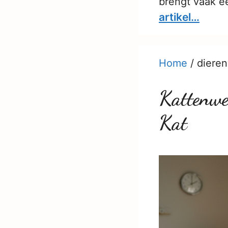
brengt vaak e
artikel…
Home
/
dieren
Kattenwel
Kat