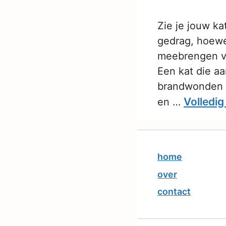
Zie je jouw ka
gedrag, hoewe
meebrengen vo
Een kat die aa
brandwonden e
Volledig
en …
home
over
contact