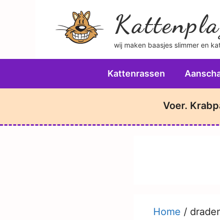
Ga
Kattenpla
naar
de
wij maken baasjes slimmer en katt
inhoud
Kattenrassen
Aanscha
Voer. Krabp
Home
/
drade