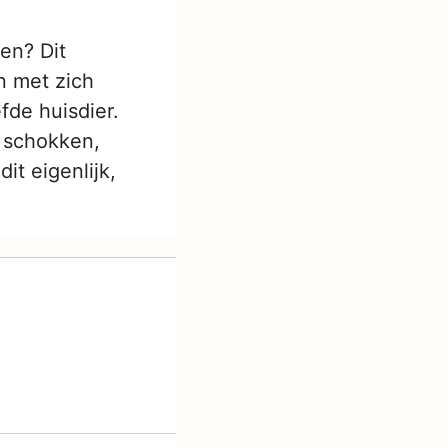
en? Dit
n met zich
fde huisdier.
e schokken,
t eigenlijk,