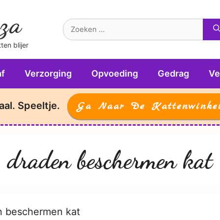
za
Zoek
naar:
en blijer
f
Verzorging
Opvoeding
Gedrag
Ve
aal. Speeltje.
Ga Naar De Kattenwinke
draden beschermen kat
n beschermen kat