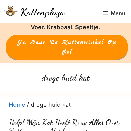
Ga
Kattenplaza
naar
Menu
de
Voer. Krabpaal. Speeltje.
inhoud
Ga Naar De Kattenwinkel Op
Bol
droge huid kat
Home
/
droge huid kat
Help! Mijn Kat Heeft Roos: Alles Over