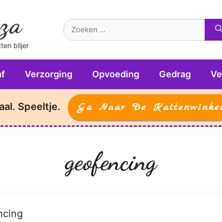
za
Zoek
naar:
en blijer
f
Verzorging
Opvoeding
Gedrag
Ve
aal. Speeltje.
Ga Naar De Kattenwinke
geofencing
ncing