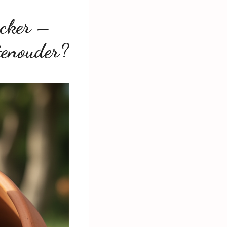
acker –
tenouder?