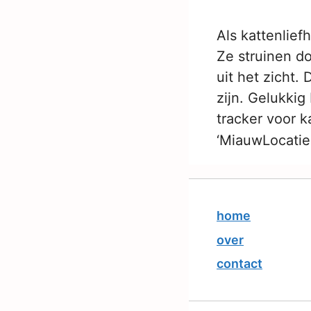
Als kattenlief
Ze struinen d
uit het zicht
zijn. Gelukki
tracker voor k
‘MiauwLocati
home
over
contact