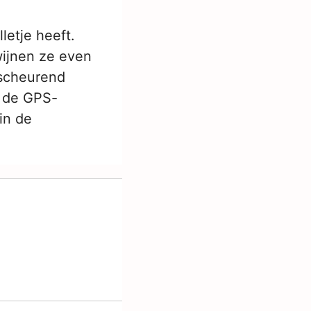
letje heeft.
wijnen ze even
rscheurend
: de GPS-
in de