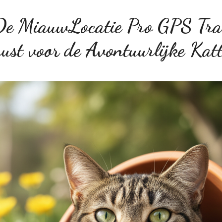
De MiauwLocatie Pro GPS Tr
ust voor de Avontuurlijke Kat