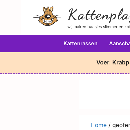
Ga
Kattenpla
naar
de
wij maken baasjes slimmer en katt
inhoud
Kattenrassen
Aanscha
Voer. Krabp
Home
/
geofe