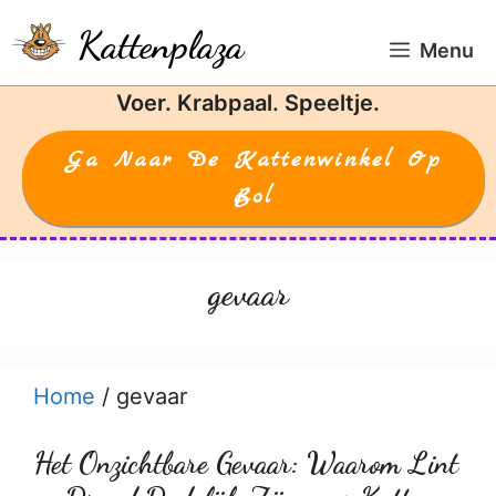
Ga
Kattenplaza
naar
Menu
de
Voer. Krabpaal. Speeltje.
inhoud
Ga Naar De Kattenwinkel Op
Bol
gevaar
Home
/
gevaar
Het Onzichtbare Gevaar: Waarom Lint