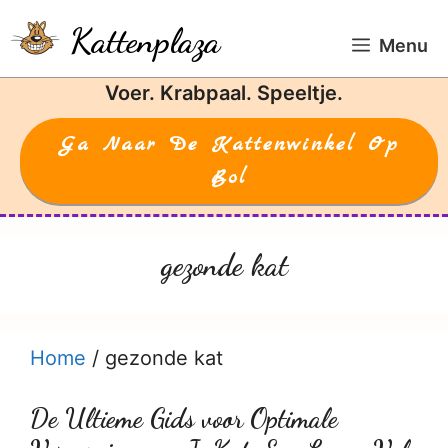
Ga
Kattenplaza
naar
Menu
de
Voer. Krabpaal. Speeltje.
inhoud
Ga Naar De Kattenwinkel Op
Bol
gezonde kat
Home
/
gezonde kat
De Ultieme Gids voor Optimale