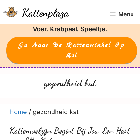
Ga
Kattenplaza
naar
Menu
de
Voer. Krabpaal. Speeltje.
inhoud
Ga Naar De Kattenwinkel Op
Bol
gezondheid kat
Home
/
gezondheid kat
Kattenwelzijn Begint Bij Jou: Een Hart