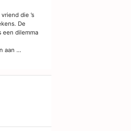
vriend die ’s
ekens. De
 is een dilemma
en aan …