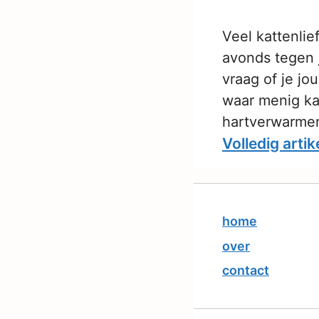
Veel kattenlie
avonds tegen 
vraag of je jo
waar menig kat
hartverwarmen
Volledig artik
home
over
contact