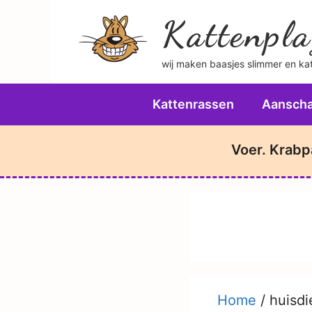
Ga
Kattenpla
naar
de
wij maken baasjes slimmer en katt
inhoud
Kattenrassen
Aanscha
Voer. Krabp
Home
/
huisdi