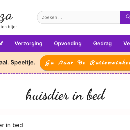
za
Zoek
naar:
en blijer
f
Verzorging
Opvoeding
Gedrag
Ve
aal. Speeltje.
Ga Naar De Kattenwinke
huisdier in bed
er in bed