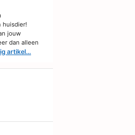
n
 huisdier!
van jouw
eer dan alleen
ig artikel…