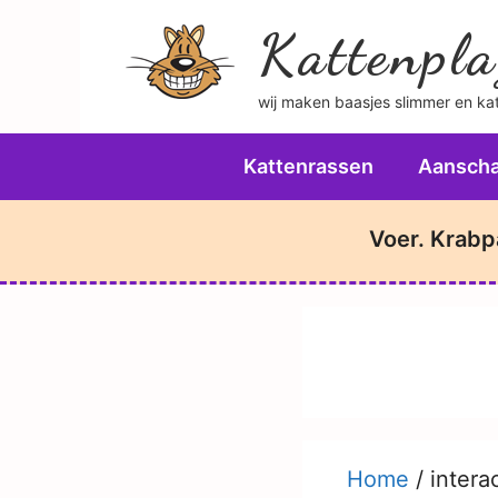
Ga
Kattenpla
naar
de
wij maken baasjes slimmer en katt
inhoud
Kattenrassen
Aanscha
Voer. Krabp
Home
/
intera