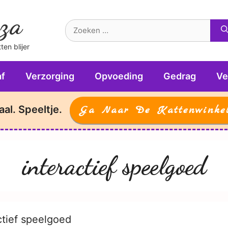
za
Zoek
naar:
en blijer
f
Verzorging
Opvoeding
Gedrag
Ve
aal. Speeltje.
Ga Naar De Kattenwinke
interactief speelgoed
ctief speelgoed