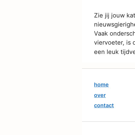
Zie jij jouw ka
nieuwsgierighe
Vaak ondersch
viervoeter, is
een leuk tijdv
home
over
contact