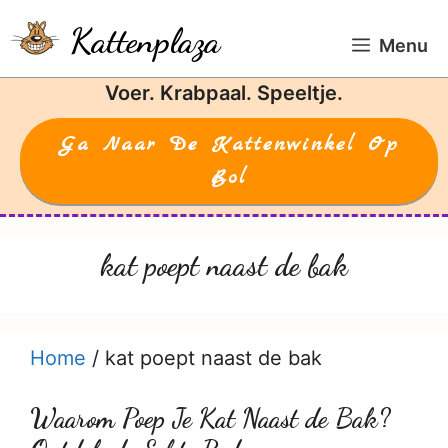
Ga
Kattenplaza
naar
Menu
de
Voer. Krabpaal. Speeltje.
inhoud
Ga Naar De Kattenwinkel Op
Bol
kat poept naast de bak
Home
/
kat poept naast de bak
Waarom Poep Je Kat Naast de Bak?