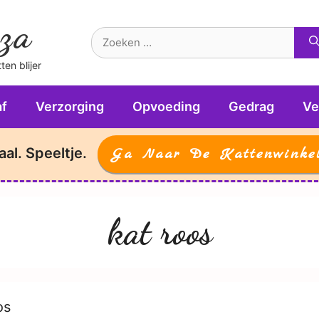
za
Zoek
naar:
en blijer
f
Verzorging
Opvoeding
Gedrag
Ve
aal. Speeltje.
Ga Naar De Kattenwinke
kat roos
os