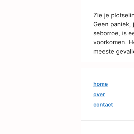
Zie je plotseli
Geen paniek, j
seborroe, is 
voorkomen. Ho
meeste gevall
home
over
contact