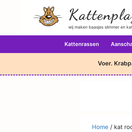
Ga
Kattenpla
naar
de
wij maken baasjes slimmer en katt
inhoud
Kattenrassen
Aanscha
Voer. Krabp
Home
/
kat ro