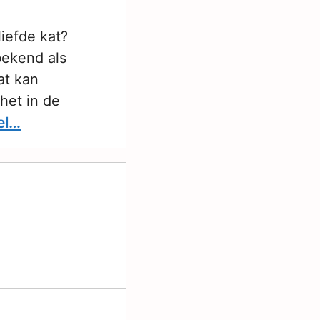
liefde kat?
bekend als
at kan
het in de
el…