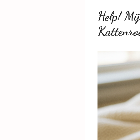
Help! Mij
Kattenro