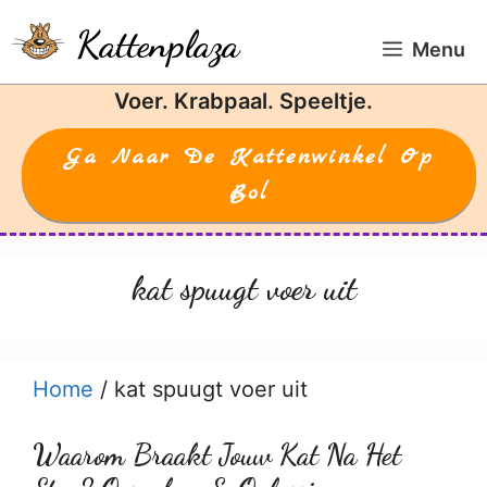
Ga
Kattenplaza
naar
Menu
de
Voer. Krabpaal. Speeltje.
inhoud
Ga Naar De Kattenwinkel Op
Bol
kat spuugt voer uit
Home
/
kat spuugt voer uit
Waarom Braakt Jouw Kat Na Het