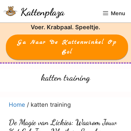
Ga
Kattenplaza
naar
Menu
de
Voer. Krabpaal. Speeltje.
inhoud
Ga Naar De Kattenwinkel Op
Bol
katten training
Home
/
katten training
De Magie van Lickies: Waarom Jouw