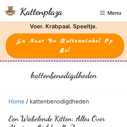
Ga
Kattenplaza
naar
Menu
de
Voer. Krabpaal. Speeltje.
inhoud
Ga Naar De Kattenwinkel Op
Bol
kattenbenodigdheden
Home
/
kattenbenodigdheden
Een Wiebelende Kitten: Alles Over