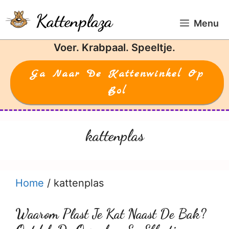
Ga
Kattenplaza
naar
Menu
de
Voer. Krabpaal. Speeltje.
inhoud
Ga Naar De Kattenwinkel Op
Bol
kattenplas
Home
/
kattenplas
Waarom Plast Je Kat Naast De Bak?