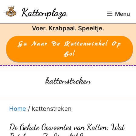
Ga
Kattenplaza
naar
Menu
de
Voer. Krabpaal. Speeltje.
inhoud
Ga Naar De Kattenwinkel Op
Bol
kattenstreken
Home
/
kattenstreken
De Gekste Gewoontes van Katten: Wat