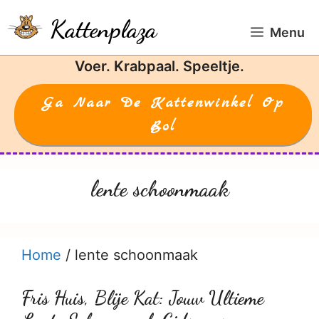
Ga
Kattenplaza
naar
Menu
de
Voer. Krabpaal. Speeltje.
inhoud
Ga Naar De Kattenwinkel Op
Bol
lente schoonmaak
Home
/
lente schoonmaak
Fris Huis, Blije Kat: Jouw Ultieme