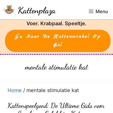
Ga
Kattenplaza
naar
Menu
de
Voer. Krabpaal. Speeltje.
inhoud
Ga Naar De Kattenwinkel Op
Bol
mentale stimulatie kat
Home
/
mentale stimulatie kat
Kattenspeelgoed: De Ultieme Gids voor