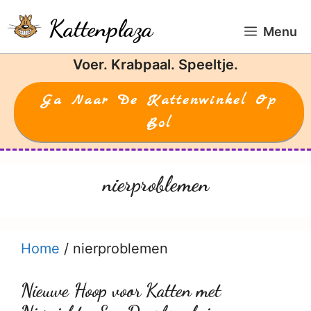
Ga
Kattenplaza
naar
Menu
de
Voer. Krabpaal. Speeltje.
inhoud
Ga Naar De Kattenwinkel Op
Bol
nierproblemen
Home
/
nierproblemen
Nieuwe Hoop voor Katten met