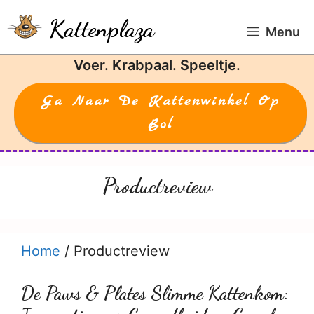
Ga
Kattenplaza
naar
Menu
de
Voer. Krabpaal. Speeltje.
inhoud
Ga Naar De Kattenwinkel Op
Bol
Productreview
Home
/
Productreview
De Paws & Plates Slimme Kattenkom: