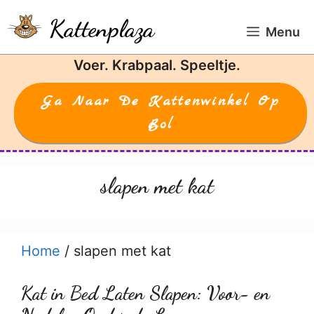
Ga
Kattenplaza
naar
Menu
de
Voer. Krabpaal. Speeltje.
inhoud
Ga Naar De Kattenwinkel Op
Bol
slapen met kat
Home
/
slapen met kat
Kat in Bed Laten Slapen: Voor- en