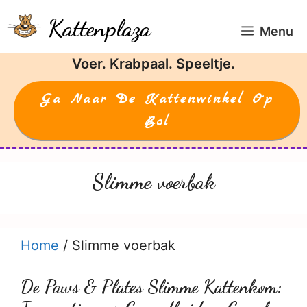
Ga
Kattenplaza
naar
Menu
de
Voer. Krabpaal. Speeltje.
inhoud
Ga Naar De Kattenwinkel Op
Bol
Slimme voerbak
Home
/
Slimme voerbak
De Paws & Plates Slimme Kattenkom: