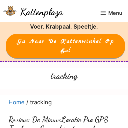
Ga
Kattenplaza
naar
Menu
de
Voer. Krabpaal. Speeltje.
inhoud
Ga Naar De Kattenwinkel Op
Bol
tracking
Home
/
tracking
Review: De MiauwLocatie Pro GPS