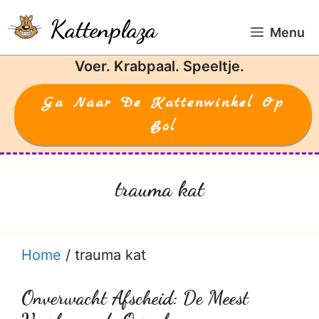
Ga
Kattenplaza
naar
Menu
de
Voer. Krabpaal. Speeltje.
inhoud
Ga Naar De Kattenwinkel Op
Bol
trauma kat
Home
/
trauma kat
Onverwacht Afscheid: De Meest