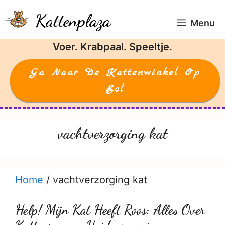
Ga
Kattenplaza
naar
Menu
de
Voer. Krabpaal. Speeltje.
inhoud
Ga Naar De Kattenwinkel Op
Bol
vachtverzorging kat
Home
/
vachtverzorging kat
Help! Mijn Kat Heeft Roos: Alles Over