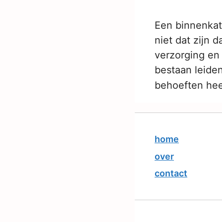
Een binnenkat
niet dat zijn 
verzorging en
bestaan leiden
behoeften hee
home
over
contact