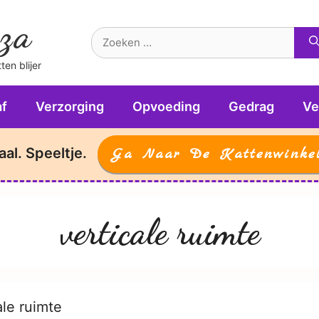
za
Zoek
naar:
en blijer
f
Verzorging
Opvoeding
Gedrag
Ve
aal. Speeltje.
Ga Naar De Kattenwinke
verticale ruimte
ale ruimte