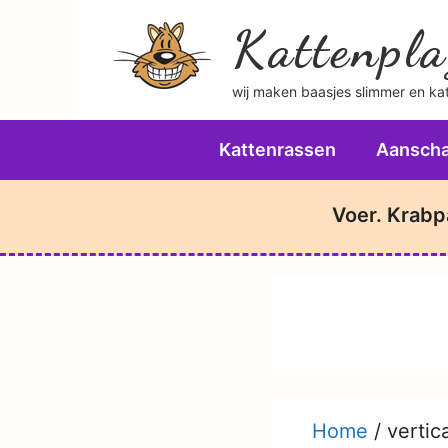
Ga
Kattenpla
naar
de
wij maken baasjes slimmer en katt
inhoud
Kattenrassen
Aanscha
Voer. Krabp
Home
/
vertic