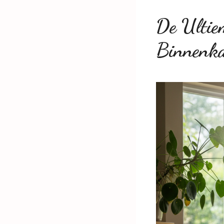
De Ultie
Binnenk