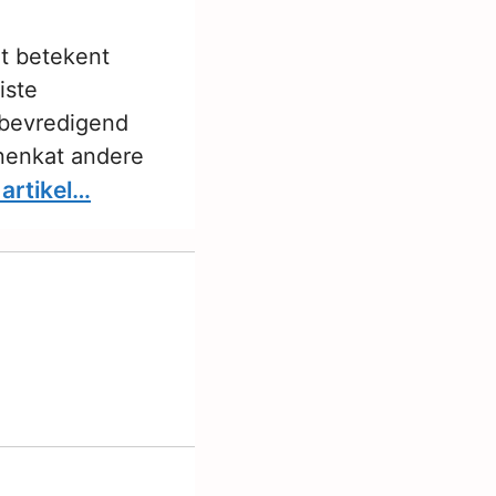
at betekent
iste
 bevredigend
nnenkat andere
 artikel…