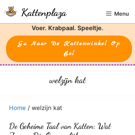
Ga
Kattenplaza
naar
Menu
de
Voer. Krabpaal. Speeltje.
inhoud
Ga Naar De Kattenwinkel Op
Bol
welzijn kat
Home
/
welzijn kat
De Geheime Taal van Katten: Wat