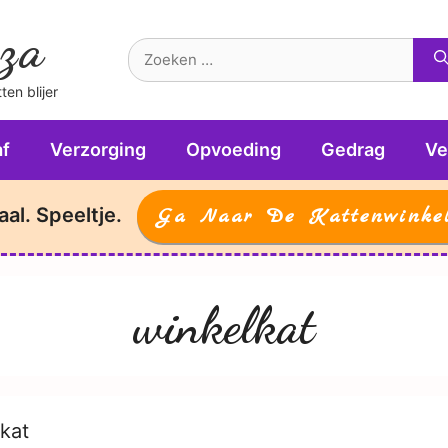
za
Zoek
naar:
en blijer
f
Verzorging
Opvoeding
Gedrag
Ve
aal. Speeltje.
Ga Naar De Kattenwinke
winkelkat
kat