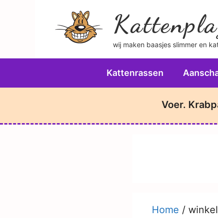
Ga
Kattenpla
naar
de
wij maken baasjes slimmer en katt
inhoud
Kattenrassen
Aanscha
Voer. Krabp
Home
/
winkel