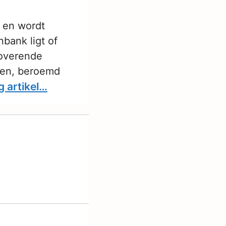
n en wordt
bank ligt of
toverende
rten, beroemd
g artikel…