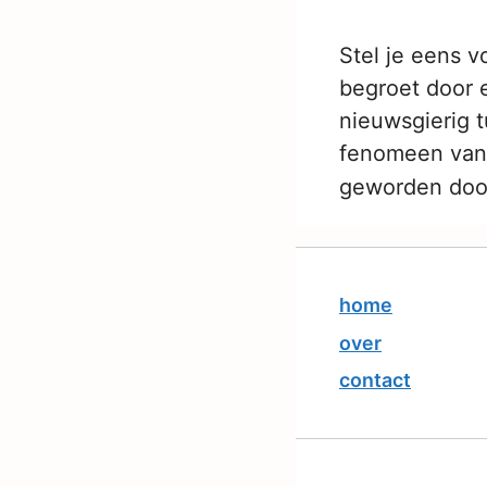
Stel je eens v
begroet door e
nieuwsgierig t
fenomeen van 
geworden door
home
over
contact