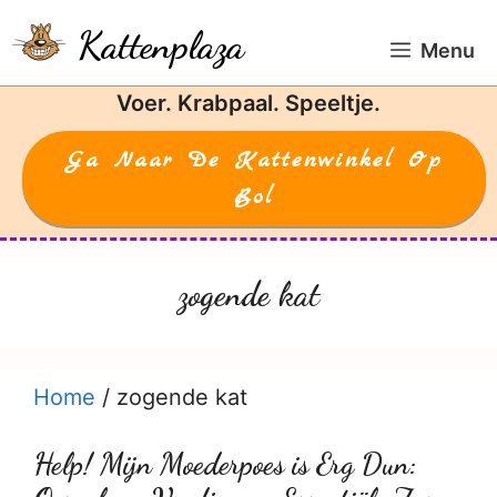
Ga
Kattenplaza
naar
Menu
de
Voer. Krabpaal. Speeltje.
inhoud
Ga Naar De Kattenwinkel Op
Bol
zogende kat
Home
/
zogende kat
Help! Mijn Moederpoes is Erg Dun: