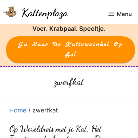
Ga
Kattenplaza
naar
Menu
de
Voer. Krabpaal. Speeltje.
inhoud
Ga Naar De Kattenwinkel Op
Bol
zwerfkat
Home
/
zwerfkat
Op Wereldreis met je Kat: Het