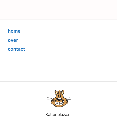
home
over
contact
Kattenplaza.nl