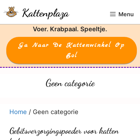
Ga
Kattenplaza
naar
Menu
de
Voer. Krabpaal. Speeltje.
inhoud
Ga Naar De Kattenwinkel Op
Bol
Geen categorie
Home
/
Geen categorie
Gebitsverzorgingspoeder voor katten