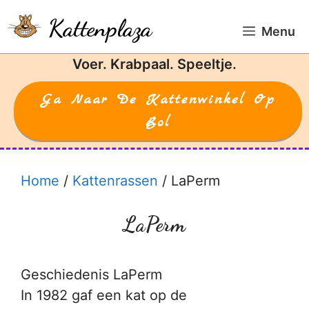
Ga
Kattenplaza
naar
Menu
de
Voer. Krabpaal. Speeltje.
inhoud
Ga Naar De Kattenwinkel Op
Bol
Home
/
Kattenrassen
/
LaPerm
LaPerm
Geschiedenis LaPerm
In 1982 gaf een kat op de