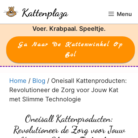
Ga
Kattenplaza
naar
Menu
de
Voer. Krabpaal. Speeltje.
inhoud
Ga Naar De Kattenwinkel Op
Bol
Home
/
Blog
/
Oneisall Kattenproducten:
Revolutioneer de Zorg voor Jouw Kat
met Slimme Technologie
Oneisall Kattenproducten:
Revolutioneer de Zorg voor Jouw