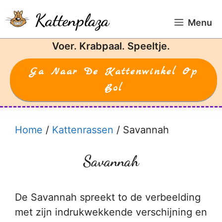
Ga
Kattenplaza
naar
Menu
de
Voer. Krabpaal. Speeltje.
inhoud
Ga Naar De Kattenwinkel Op
Bol
Home
/
Kattenrassen
/
Savannah
Savannah
De Savannah spreekt to de verbeelding
met zijn indrukwekkende verschijning en