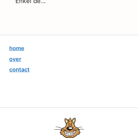
Enkel de…
home
over
contact