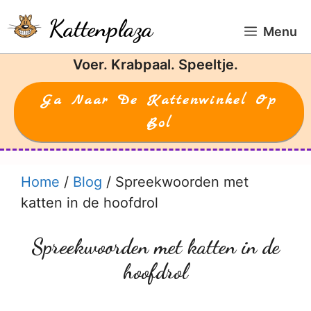
Ga
Kattenplaza
naar
Menu
de
Voer. Krabpaal. Speeltje.
inhoud
Ga Naar De Kattenwinkel Op
Bol
Home
/
Blog
/
Spreekwoorden met
katten in de hoofdrol
Spreekwoorden met katten in de
hoofdrol