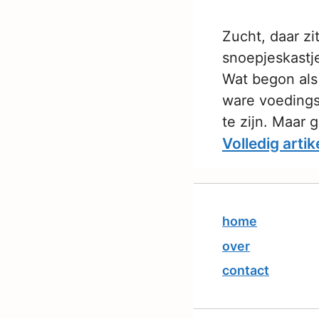
Zucht, daar zi
snoepjeskastje
Wat begon als
ware voedingsg
te zijn. Maar 
Volledig artik
home
over
contact