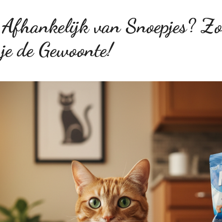
t Afhankelijk van Snoepjes? Z
 je de Gewoonte!