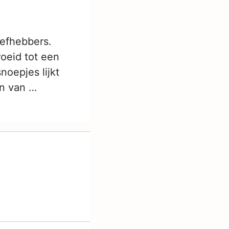
iefhebbers.
oeid tot een
noepjes lijkt
en van …