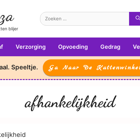
za
Zoek
naar:
en blijer
f
Verzorging
Opvoeding
Gedrag
Ve
aal. Speeltje.
Ga Naar De Kattenwinke
afhankelijkheid
elijkheid