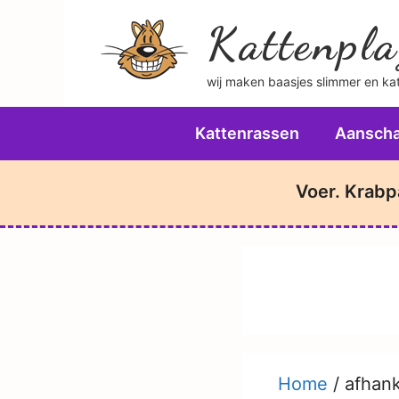
Ga
Kattenpla
naar
de
wij maken baasjes slimmer en katt
inhoud
Kattenrassen
Aanscha
Voer. Krabp
Home
/
afhank