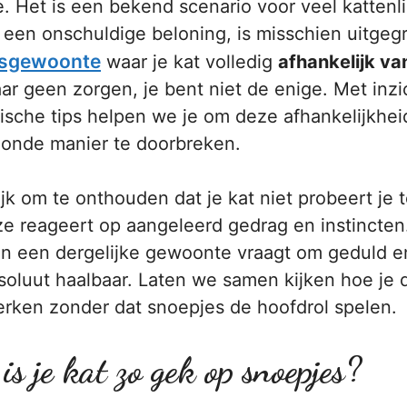
. Het is een bekend scenario voor veel kattenl
 een onschuldige beloning, is misschien uitgegr
gsgewoonte
waar je kat volledig
afhankelijk va
 Maar geen zorgen, je bent niet de enige. Met inz
ische tips helpen we je om deze afhankelijkhei
onde manier te doorbreken.
ijk om te onthouden dat je kat niet probeert je 
ze reageert op aangeleerd gedrag en instincten
n een dergelijke gewoonte vraagt om geduld en
soluut haalbaar. Laten we samen kijken hoe je 
erken zonder dat snoepjes de hoofdrol spelen.
 je kat zo gek op snoepjes?