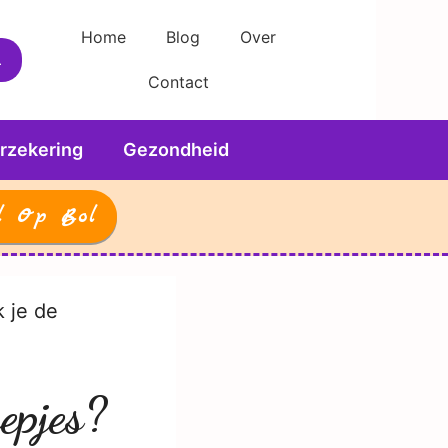
Home
Blog
Over
Contact
rzekering
Gezondheid
l Op Bol
k je de
epjes?