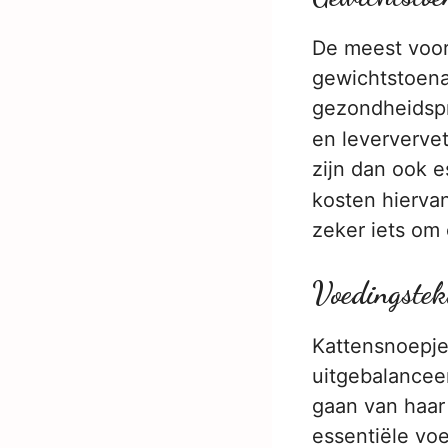
De meest voor
gewichtstoena
gezondheidspr
en leververve
zijn dan ook e
kosten hierva
zeker iets om
Voedingstek
Kattensnoepjes
uitgebalanceer
gaan van haar 
essentiële vo