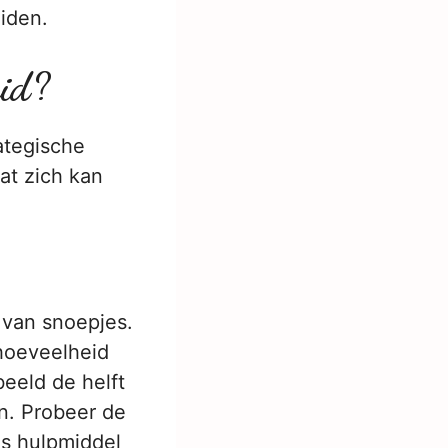
iden.
eid?
ategische
kat zich kan
 van snoepjes.
 hoeveelheid
beeld de helft
n. Probeer de
ls hulpmiddel