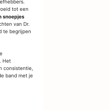
iefhebbers.
oeid tot een
n snoepjes
ichten van Dr.
d te begrijpen
te
. Het
 consistentie,
de band met je