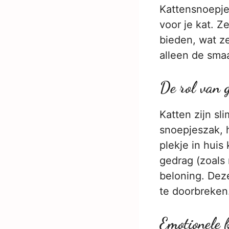
Kattensnoepjes
voor je kat. Z
bieden, wat z
alleen de sma
De rol van g
Katten zijn sl
snoepjeszak, h
plekje in huis
gedrag (zoals 
beloning. Dez
te doorbreken
Emotionele 