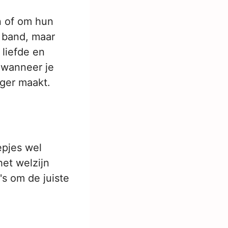
n of om hun
e band, maar
 liefde en
t wanneer je
iger maakt.
epjes wel
et welzijn
's om de juiste