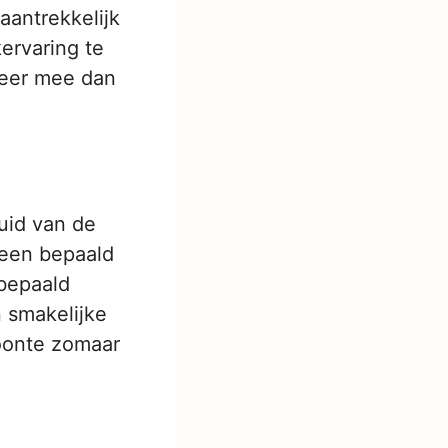
aantrekkelijk
ervaring te
meer mee dan
luid van de
s een bepaald
 bepaald
n smakelijke
oonte zomaar