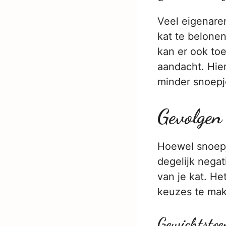
Veel eigenare
kat te belone
kan er ook toe
aandacht. Hier
minder snoepje
Gevolgen 
Hoewel snoepje
degelijk nega
van je kat. He
keuzes te ma
Gewichtstoe