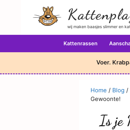
Ga
Kattenpla
naar
de
wij maken baasjes slimmer en katt
inhoud
Kattenrassen
Aanscha
Voer. Krabp
Home
/
Blog
/
Gewoonte!
Is je