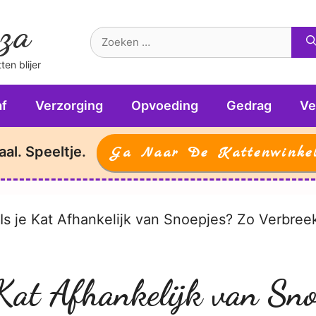
za
Zoek
naar:
en blijer
f
Verzorging
Opvoeding
Gedrag
Ve
aal. Speeltje.
Ga Naar De Kattenwinke
Is je Kat Afhankelijk van Snoepjes? Zo Verbree
 Kat Afhankelijk van Sno