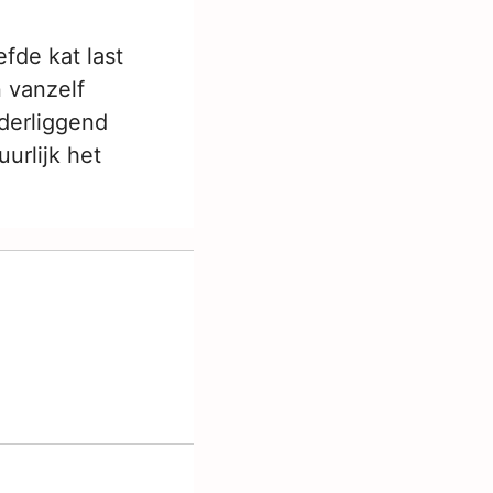
efde kat last
 vanzelf
nderliggend
urlijk het