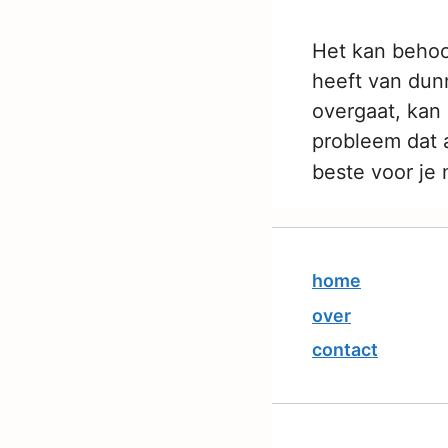
Het kan behoor
heeft van dun
overgaat, kan 
probleem dat a
beste voor je
home
over
contact