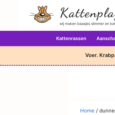
Ga
Kattenpla
naar
de
wij maken baasjes slimmer en katt
inhoud
Kattenrassen
Aanscha
Voer. Krabp
Home
/
dunne 