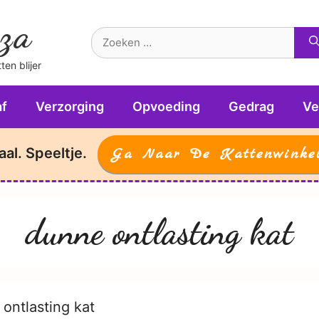
za
Zoek
naar:
en blijer
f
Verzorging
Opvoeding
Gedrag
Ve
aal. Speeltje.
Ga Naar De Kattenwinke
dunne ontlasting kat
ontlasting kat