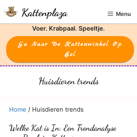
Ga
Kattenplaza
naar
Menu
de
Voer. Krabpaal. Speeltje.
inhoud
Ga Naar De Kattenwinkel Op
Bol
Huisdieren trends
Home
/
Huisdieren trends
Welke Kat is In: Een Trendanalyse