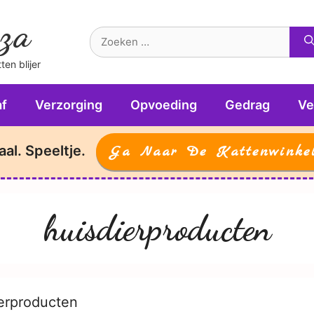
za
Zoek
naar:
en blijer
f
Verzorging
Opvoeding
Gedrag
Ve
aal. Speeltje.
Ga Naar De Kattenwinke
huisdierproducten
erproducten