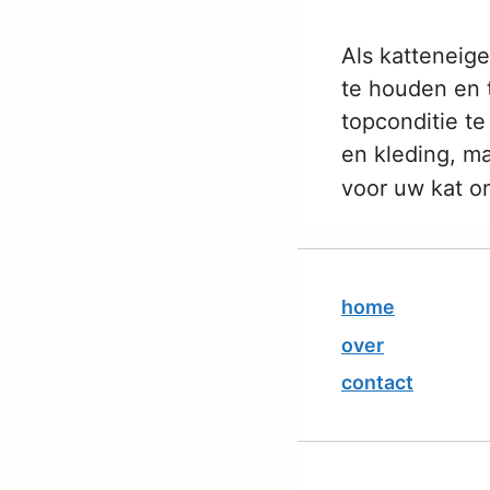
Als katteneige
te houden en t
topconditie te
en kleding, m
voor uw kat o
home
over
contact