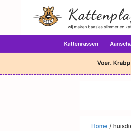
Ga
Kattenpla
naar
de
wij maken baasjes slimmer en katt
inhoud
Kattenrassen
Aanscha
Voer. Krabp
Home
/
huisdi