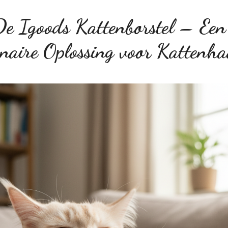
De Igoods Kattenborstel – Een
onaire Oplossing voor Kattenh