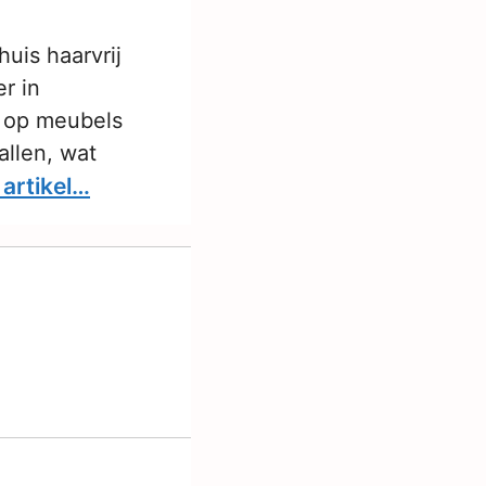
uis haarvrij
r in
d op meubels
allen, wat
 artikel…