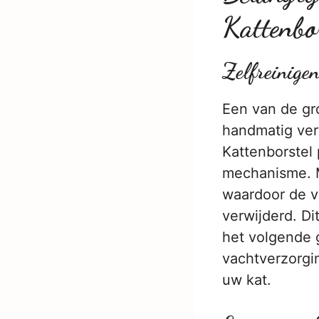
Kattenbor
Zelfreinige
Een van de groo
handmatig ver
Kattenborstel 
mechanisme. M
waardoor de v
verwijderd. Di
het volgende g
vachtverzorgi
uw kat.