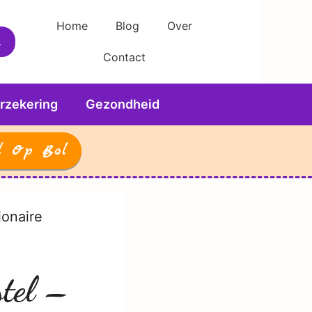
Home
Blog
Over
Contact
rzekering
Gezondheid
l Op Bol
ionaire
stel –