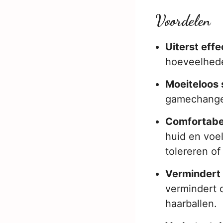
Voordelen
Uiterst eff
hoeveelhede
Moeiteloos
gamechanger
Comfortabel
huid en voe
tolereren of
Vermindert 
vermindert 
haarballen.