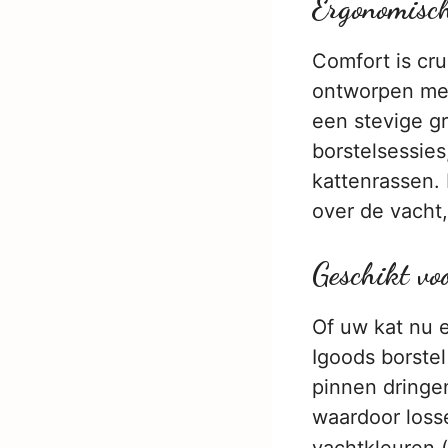
Ergonomisc
Comfort is cru
ontworpen met
een stevige gr
borstelsessies
kattenrassen.
over de vacht,
Geschikt vo
Of uw kat nu e
Igoods borstel
pinnen dringen
waardoor losse