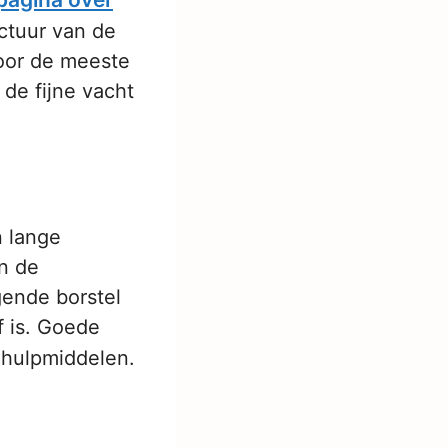
uctuur van de
voor de meeste
de fijne vacht
n lange
en de
gende borstel
f is. Goede
 hulpmiddelen.