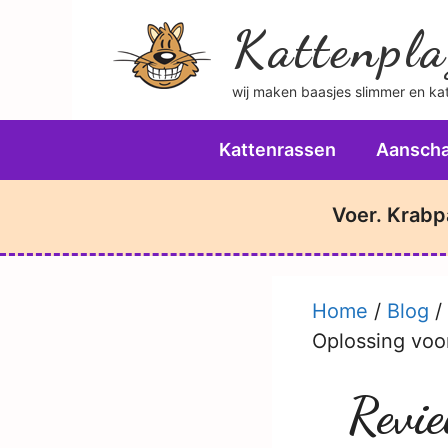
Ga
Kattenpla
naar
de
wij maken baasjes slimmer en katt
inhoud
Kattenrassen
Aanscha
Voer. Krabp
Home
/
Blog
/
Oplossing voo
Revie