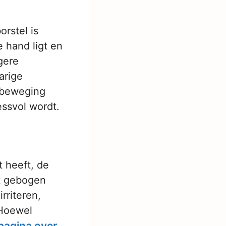
orstel is
 hand ligt en
gere
arige
 beweging
essvol wordt.
t heeft, de
ht gebogen
rriteren,
 Hoewel
pagina over