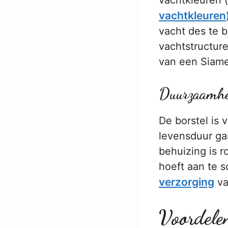
vachtkleuren 
vachtkleuren
vacht des te b
vachtstructure
van een Siam
Duurzaamhe
De borstel is 
levensduur gar
behuizing is r
hoeft aan te s
verzorging
va
Voordele