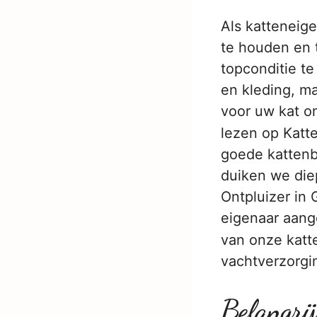
Als katteneige
te houden en t
topconditie te
en kleding, m
voor uw kat on
lezen op Katt
goede kattenb
duiken we die
Ontpluizer in 
eigenaar aang
van onze katt
vachtverzorgi
Belangri