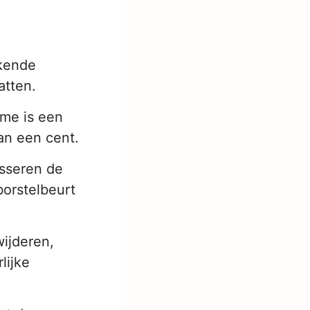
kende
atten.
me is een
an een cent.
sseren de
borstelbeurt
wijderen,
lijke