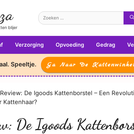
za
Zoek
naar:
en blijer
f
Verzorging
Opvoeding
Gedrag
Ve
aal. Speeltje.
Ga Naar De Kattenwinke
Review: De Igoods Kattenborstel – Een Revolut
r Kattenhaar?
w: De Igoods Kattenbor