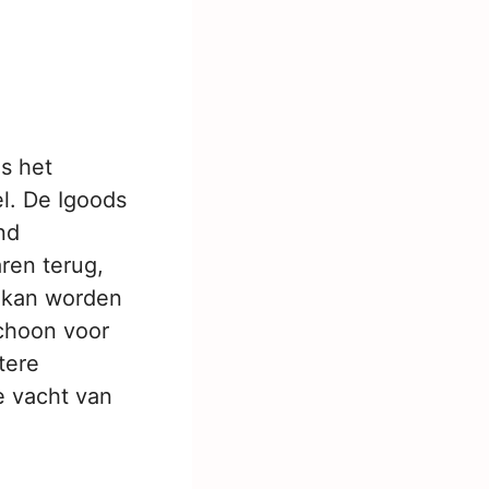
is het
l. De Igoods
nd
ren terug,
 kan worden
schoon voor
tere
e vacht van