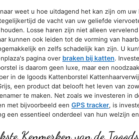
naar weet u hoe uitdagend het kan zijn om uw h
egelijkertijd de vacht van uw geliefde viervoete
 houden. Losse haren zijn niet alleen vervelen
aar kunnen ook leiden tot de vorming van haarb
gemakkelijk en zelfs schadelijk kan zijn. U kun
braken bij katten
enplaza's pagina over
. Invest
orstel is daarom geen luxe, maar een noodzaa
per in de Igoods Kattenborstel Kattenhaarverwi
Grijs, een product dat belooft het leven van zow
enamer te maken. Net zoals we investeren in de
GPS tracker
en met bijvoorbeeld een
, is inves
ng een essentieel onderdeel van hun welzijn en
jkste Kenmerken van de Igoods