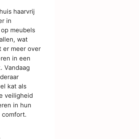
uis haarvrij
r in
d op meubels
allen, wat
t er meer over
eren in een
k. Vandaag
jderaar
el kat als
 veiligheid
teren in hun
 comfort.